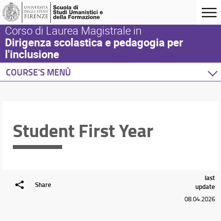
Corso di Laurea Magistrale in
Dirigenza scolastica e pedagogia per
l'inclusione
COURSE'S MENÙ
Home
Degree Program
Courses
Student First Year
Academic Staff
Schedules & Calendars
last
Share
update
08.04.2026