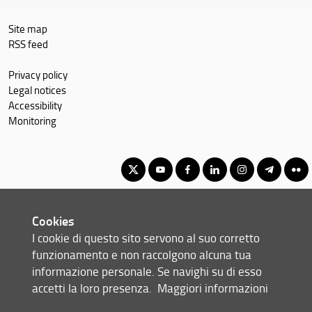
Site map
RSS feed
Privacy policy
Legal notices
Accessibility
Monitoring
Corso di Laurea Magistrale in Dirigenza scolastica e pedagogia
Cookies
per l'inclusione
I cookie di questo sito servono al suo corretto
© Copyright 2012-2026 Università degli Studi di Firenze UNIFI
funzionamento e non raccolgono alcuna tua
P.IVA/Cod.Fis 01279680480
informazione personale. Se navighi su di esso
accetti la loro presenza.
Maggiori informazioni
Via Laura, 48 - 50121 Firenze (FI)