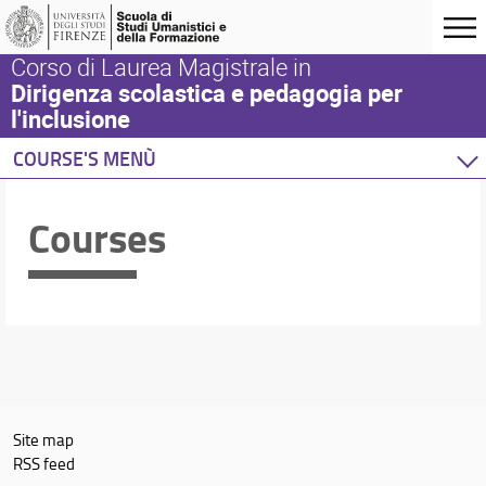
Corso di Laurea Magistrale in
Dirigenza scolastica e pedagogia per
l'inclusione
COURSE'S MENÙ
Home
Courses
Degree Program
Courses
Academic Staff
Schedules & Calendars
Site map
RSS feed