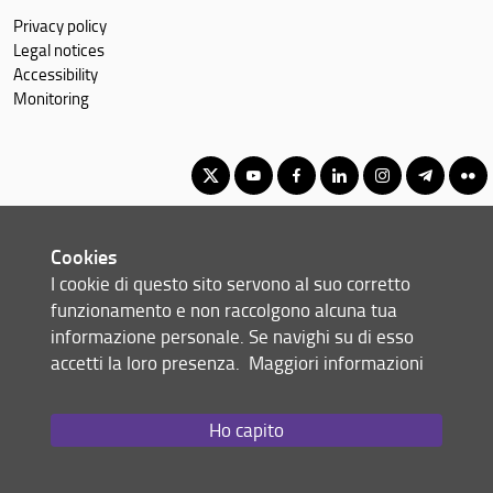
Privacy policy
Legal notices
Accessibility
Monitoring
Corso di Laurea Magistrale in Dirigenza scolastica e pedagogia
Cookies
per l'inclusione
I cookie di questo sito servono al suo corretto
© Copyright 2012-2026 Università degli Studi di Firenze UNIFI
funzionamento e non raccolgono alcuna tua
P.IVA/Cod.Fis 01279680480
informazione personale. Se navighi su di esso
accetti la loro presenza.
Maggiori informazioni
Via Laura, 48 - 50121 Firenze (FI)
Tel: +39 055 2756101
Email:
scuola(AT)st-umaform.unifi.it
Ho capito
Redazione Web